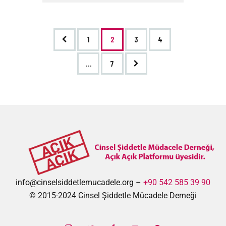
<
1
2
3
4
>
…
7
info@cinselsiddetlemucadele.org –
+90 542 585 39 90
© 2015-2024 Cinsel Şiddetle Mücadele Derneği