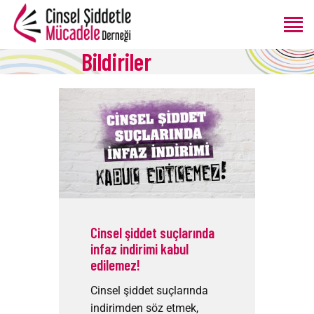
Bildiriler
ANASAYFA
HAKKIMIZDA
PROGRAMLAR
ÜRETIMLER
BLOG
BAĞIŞ
Cinsel şiddet suçlarında
infaz indirimi kabul
edilemez!
Cinsel şiddet suçlarında
indirimden söz etmek,