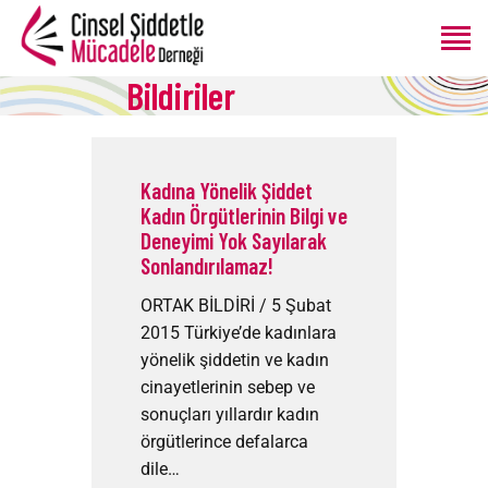
Bildiriler
ANASAYFA
HAKKIMIZDA
Kadına Yönelik Şiddet
PROGRAMLAR
Kadın Örgütlerinin Bilgi ve
Deneyimi Yok Sayılarak
ÜRETIMLER
Sonlandırılamaz!
BLOG
ORTAK BİLDİRİ / 5 Şubat
BAĞIŞ
2015 Türkiye’de kadınlara
yönelik şiddetin ve kadın
cinayetlerinin sebep ve
sonuçları yıllardır kadın
örgütlerince defalarca
dile…