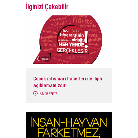
İlginizi Çekebilir
Çocuk istismarı haberleri ile ilgili
açıklamamızdır
23/08/2017