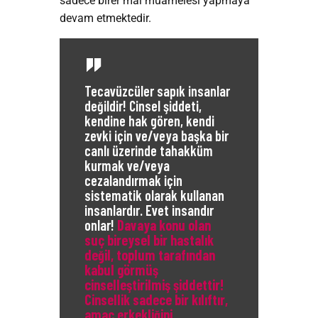
sadece birer mal muamelesi yapmaya
devam etmektedir.
Tecavüzcüler sapık insanlar
değildir! Cinsel şiddeti,
kendine hak gören, kendi
zevki için ve/veya başka bir
canlı üzerinde tahakküm
kurmak ve/veya
cezalandırmak için
sistematik olarak kullanan
insanlardır. Evet insandır
onlar!
D
avaya konu olan
suç bireysel bir hastalık
değil, toplum tarafından
kabul görmüş
cinselleştirilmiş şiddettir!
Cinsellik sadece bir kılıftır,
amaç erkekliğini