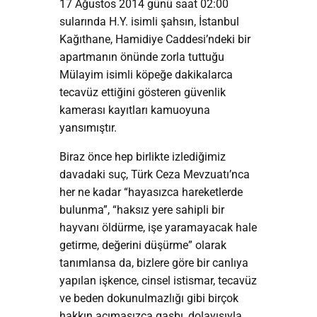
17 Ağustos 2014 günü saat 02:00
sularında H.Y. isimli şahsın, İstanbul
Kağıthane, Hamidiye Caddesi’ndeki bir
apartmanın önünde zorla tuttuğu
Mülayim isimli köpeğe dakikalarca
tecavüz ettiğini gösteren güvenlik
kamerası kayıtları kamuoyuna
yansımıştır.
Biraz önce hep birlikte izlediğimiz
davadaki suç, Türk Ceza Mevzuatı’nca
her ne kadar “hayasızca hareketlerde
bulunma”, “haksız yere sahipli bir
hayvanı öldürme, işe yaramayacak hale
getirme, değerini düşürme” olarak
tanımlansa da, bizlere göre bir canlıya
yapılan işkence, cinsel istismar, tecavüz
ve beden dokunulmazlığı gibi birçok
hakkın acımasızca gasbı, dolayısıyla