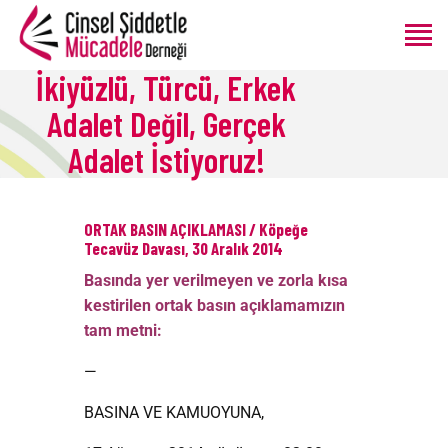
İkiyüzlü, Türcü, Erkek
Adalet Değil, Gerçek
ANASAYFA
Adalet İstiyoruz!
HAKKIMIZDA
PROGRAMLAR
ÜRETIMLER
ORTAK BASIN AÇIKLAMASI / Köpeğe
Tecavüz Davası, 30 Aralık 2014
BLOG
BAĞIŞ
Basında yer verilmeyen ve zorla kısa
kestirilen ortak basın açıklamamızın
tam metni:
—
BASINA VE KAMUOYUNA,