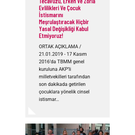
Tecavüzü, Erken Ve Zorla
Evlilikleri Ve Çocuk
İstismarını
Meşrulaştıracak Hiçbir
Yasal Değişikliği Kabul
Etmiyoruz!
ORTAK AÇIKLAMA /
21.01.2019 - 17 Kasım
2016’da TBMM genel
kuruluna AKP’li
milletvekilleri tarafından
son dakikada getirilen
çocuklara yönelik cinsel
istismar…