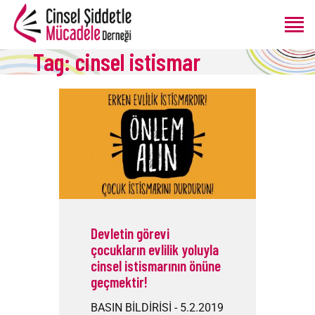
Tag: cinsel istismar
ANASAYFA
HAKKIMIZDA
PROGRAMLAR
ÜRETIMLER
BLOG
BAĞIŞ
Devletin görevi
çocukların evlilik yoluyla
cinsel istismarının önüne
geçmektir!
BASIN BİLDİRİSİ - 5.2.2019