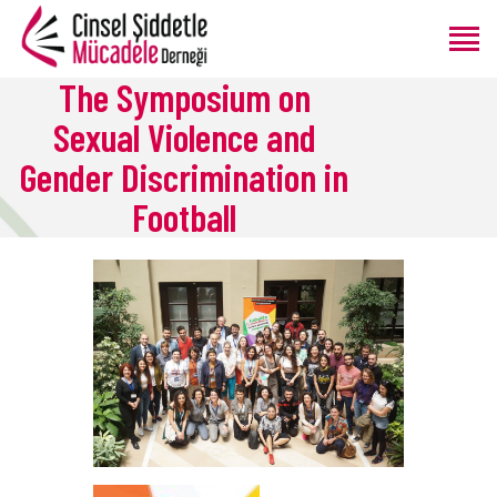
The Symposium on
Sexual Violence and
ANASAYFA
Gender Discrimination in
HAKKIMIZDA
PROGRAMLAR
Football
ÜRETIMLER
BLOG
BAĞIŞ