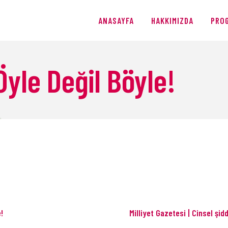
ANASAYFA
ANASAYFA
HAKKIMIZDA
PRO
HAKKIMIZDA
PROGRAMLAR
Öyle Değil Böyle!
ÜRETIMLER
BLOG
AĞIŞ
!
Milliyet Gazetesi | Cinsel şid