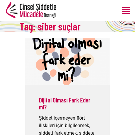
Tag: siber suçlar
ANASAYFA
HAKKIMIZDA
PROGRAMLAR
ÜRETIMLER
BLOG
BAĞIŞ
Dijital Olması Fark Eder
mi?
Şiddet içermeyen flört
ilişkileri için bilgilenmek,
şiddeti fark etmek, şiddete