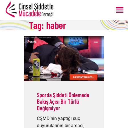
Tag: haber
ANASAYFA
HAKKIMIZDA
PROGRAMLAR
ÜRETIMLER
BLOG
BAĞIŞ
Sporda Şiddeti Önlemede
Bakış Açısı Bir Türlü
Değişmiyor
CŞMD’nin yaptığı suç
duyurularının bir amacı,