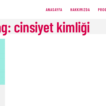
ANASAYFA
ANASAYFA
HAKKIMIZDA
PRO
HAKKIMIZDA
g: cinsiyet kimliği
PROGRAMLAR
ÜRETIMLER
BLOG
AĞIŞ