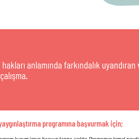
z hakları anlamında farkındalık uyandıran
 çalışma.
 yaygınlaştırma programına başvurmak için;