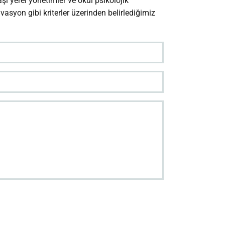
ı yerel yönetimler ve okul psikolojik
tivasyon gibi kriterler üzerinden belirlediğimiz