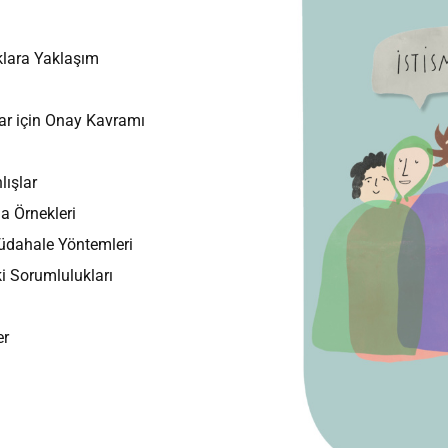
klara Yaklaşım
ar için Onay Kavramı
lışlar
a Örnekleri
Müdahale Yöntemleri
ki Sorumlulukları
er