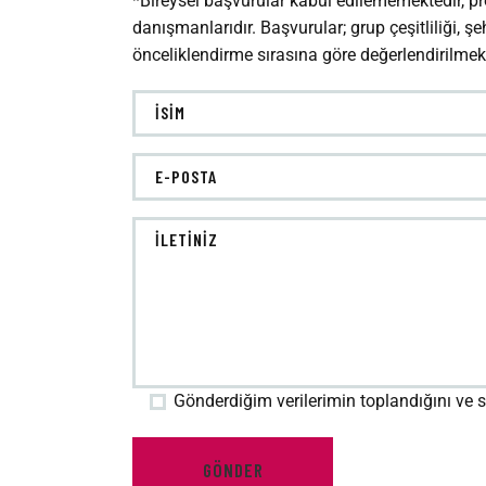
*Bireysel başvurular kabul edilememektedir, p
danışmanlarıdır. Başvurular; grup çeşitliliği, şe
önceliklendirme sırasına göre değerlendirilmekt
Gönderdiğim verilerimin toplandığını ve 