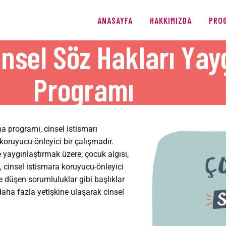
ANASAYFA
ANASAYFA
HAKKIMIZDA
PRO
HAKKIMIZDA
nsel Söz Hakları Yay
PROGRAMLAR
Programı
ÜRETIMLER
BLOG
a programı, cinsel istismarı
AĞIŞ
 koruyucu-önleyici bir çalışmadır.
e yaygınlaştırmak üzere; çocuk algısı,
, cinsel istismara koruyucu-önleyici
 düşen sorumluluklar gibi başlıklar
 daha fazla yetişkine ulaşarak cinsel