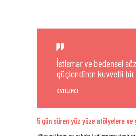
İstismar ve bedensel sö
güçlendiren kuvvetli bir
KATILIMCI
5 gün süren yüz yüze atölyelere ve