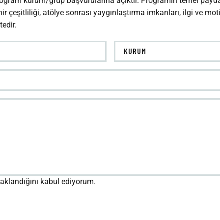
rogram kurum/grup başvurularına açıktır. Programın temel paydaş
hir çeşitliliği, atölye sonrası yaygınlaştırma imkanları, ilgi ve mo
edir.
saklandığını kabul ediyorum.