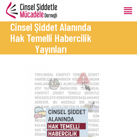
Cinsel Şiddet Alanında
Hak Temelli Habercilik
ANASAYFA
Yayınları
HAKKIMIZDA
PROGRAMLAR
ÜRETIMLER
BLOG
BAĞIŞ