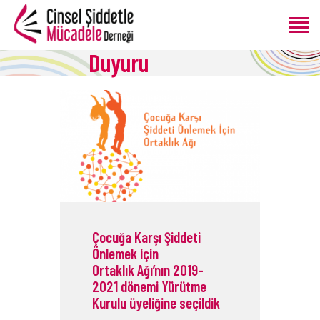
Duyuru
ANASAYFA
HAKKIMIZDA
PROGRAMLAR
ÜRETIMLER
BLOG
BAĞIŞ
Çocuğa Karşı Şiddeti
Önlemek için
Ortaklık Ağı’nın 2019-
2021 dönemi Yürütme
Kurulu üyeliğine seçildik