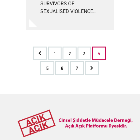
SURVIVORS OF
SEXUALISED VIOLENCE…
<
1
2
3
4
5
>
6
7