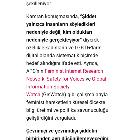
şekilleniyor.
Kamran konuşmasında, “
Şiddet
yalnızca insanların söyledikleri
nedeniyle değil, kim oldukları
nedeniyle gerçekleşiyor
” diyerek
özellikle kadınların ve LGBTİ+’ların
dijital alanda sistematik biçimde
hedef alındığını ifade etti. Ayrıca,
APC’nin
Feminist Internet Research
Network,
Safety for Voices
ve
Global
Information Society
Watch
(GisWatch) gibi çalışmalarıyla
feminist hareketlerin küresel ölçekte
bilgi üretimi ve politika savunuculuğu
geliştirdiğini vurguladı.
Çevrimiçi ve çevrimdışı şiddetin
birbirinden ayrı düşünülemeyeceği
ni