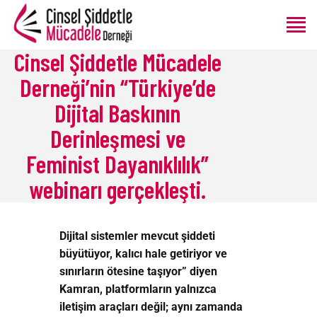
Cinsel Şiddetle Mücadele
Derneği’nin “Türkiye’de
ANASAYFA
Dijital Baskının
HAKKIMIZDA
Derinleşmesi ve
PROGRAMLAR
ÜRETIMLER
Feminist Dayanıklılık”
BLOG
webinarı gerçekleşti.
BAĞIŞ
Dijital sistemler mevcut şiddeti
büyütüyor, kalıcı hale getiriyor ve
sınırların ötesine taşıyor” diyen
Kamran, platformların yalnızca
iletişim araçları değil; aynı zamanda