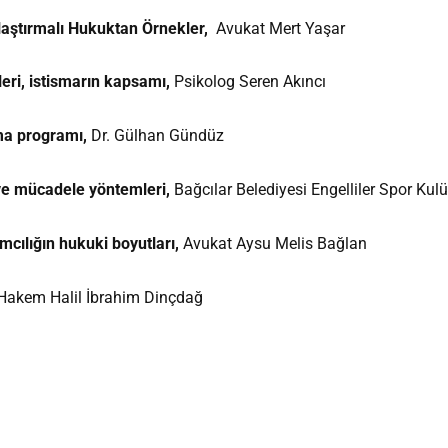
laştırmalı Hukuktan Örnekler,
Avukat Mert Yaşar
leri, istismarın kapsamı,
Psikolog Seren Akıncı
ma programı,
Dr. Gülhan Gündüz
 ve mücadele yöntemleri,
Bağcılar Belediyesi Engelliler Spor Ku
mcılığın hukuki boyutları,
Avukat Aysu Melis Bağlan
Hakem Halil İbrahim Dinçdağ