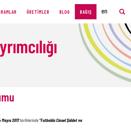
GRAMLAR
ÜRETIMLER
BLOG
BAĞIŞ
yrımcılığı
yumu
4 Mayıs 2017
tarihlerinde
”Futbolda Cinsel Şiddet ve