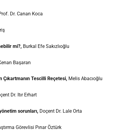
Prof. Dr. Canan Koca
riş
ebilir mi?,
Burkal Efe Sakızlıoğlu
Kenan Başaran
 Çıkartmanın Tescilli Reçetesi,
Melis Abacıoğlu
çent Dr. Itır Erhart
yönetim sorunları,
Doçent Dr. Lale Orta
aştırma Görevlisi Pınar Öztürk