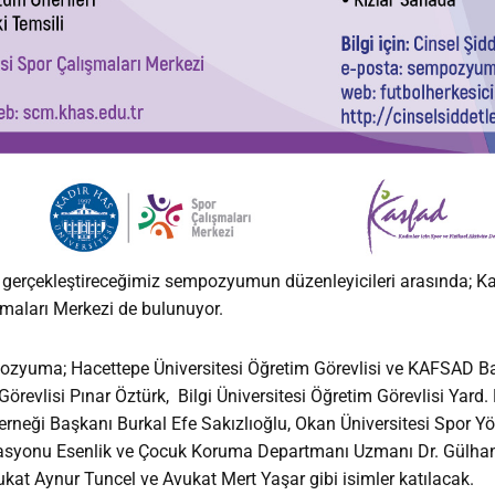
e gerçekleştireceğimiz sempozyumun düzenleyicileri arasında; Kad
maları Merkezi de bulunuyor.
ozyuma; Hacettepe Üniversitesi Öğretim Görevlisi ve KAFSAD Ba
örevlisi Pınar Öztürk, Bilgi Üniversitesi Öğretim Görevlisi Yard. Doç
ı Derneği Başkanı Burkal Efe Sakızlıoğlu, Okan Üniversitesi Spor Y
asyonu Esenlik ve Çocuk Koruma Departmanı Uzmanı Dr. Gülhan
kat Aynur Tuncel ve Avukat Mert Yaşar gibi isimler katılacak.