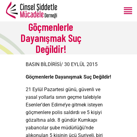
Göçmenlerle
Dayanışmak Suç
ANASAYFA
Değildir!
HAKKIMIZDA
PROGRAMLAR
BASIN BİLDİRİSİ/ 30 EYLÜL 2015
ÜRETIMLER
BLOG
Göçmenlerle Dayanışmak Suç Değildir!
BAĞIŞ
21 Eylül Pazartesi günü, güvenli ve
yasal yollarla sınırı geçme talebiyle
Esenler’den Edirne’ye gitmek isteyen
göçmenlere polis saldırdı ve 5 kişiyi
gözaltına aldı. 8 gündür Kumkapı
yabancılar şube müdürlüğü’nde
alıkonulan 5 kişinin üçü Suriyeli, biri