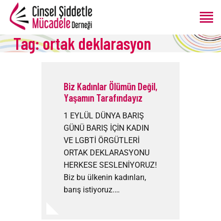
Tag: ortak deklarasyon
ANASAYFA
HAKKIMIZDA
Biz Kadınlar Ölümün Değil,
PROGRAMLAR
Yaşamın Tarafındayız
ÜRETIMLER
1 EYLÜL DÜNYA BARIŞ
BLOG
GÜNÜ BARIŞ İÇİN KADIN
BAĞIŞ
VE LGBTİ ÖRGÜTLERİ
ORTAK DEKLARASYONU
HERKESE SESLENİYORUZ!
Biz bu ülkenin kadınları,
barış istiyoruz.…