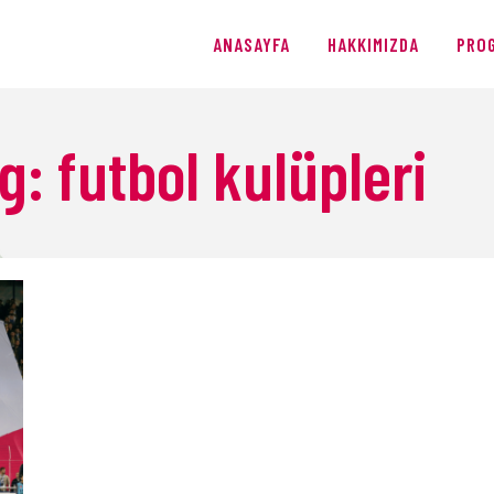
ANASAYFA
ANASAYFA
HAKKIMIZDA
PRO
HAKKIMIZDA
PROGRAMLAR
g: futbol kulüpleri
ÜRETIMLER
BLOG
AĞIŞ